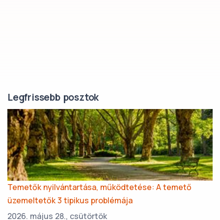
Legfrissebb posztok
Temetők nyilvántartása, működtetése: A temető
üzemeltetők 3 tipikus problémája
2026. május 28., csütörtök