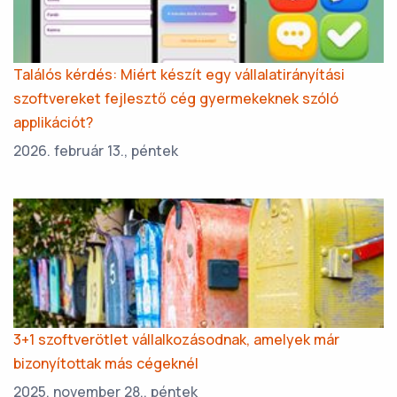
Találós kérdés: Miért készít egy vállalatirányítási
szoftvereket fejlesztő cég gyermekeknek szóló
applikációt?
2026. február 13., péntek
3+1 szoftverötlet vállalkozásodnak, amelyek már
bizonyítottak más cégeknél
2025. november 28., péntek