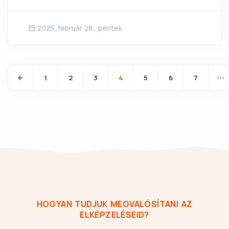
2025. február 28., péntek
1
2
3
4
5
6
7
HOGYAN TUDJUK MEGVALÓSÍTANI AZ
ELKÉPZELÉSEID?