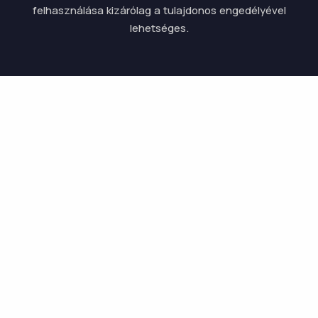
felhasználása kizárólag a tulajdonos engedélyével
lehetséges.