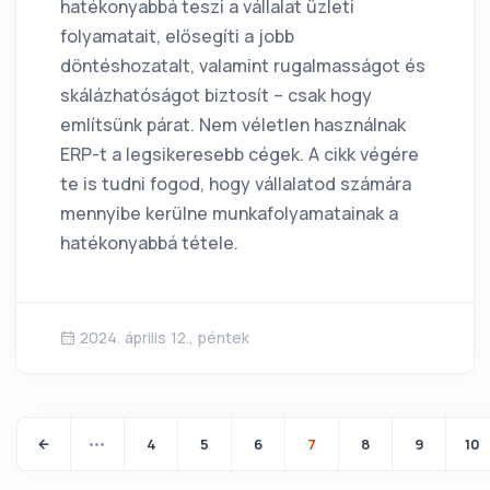
hatékonyabbá teszi a vállalat üzleti
folyamatait, elősegíti a jobb
döntéshozatalt, valamint rugalmasságot és
skálázhatóságot biztosít – csak hogy
említsünk párat. Nem véletlen használnak
ERP-t a legsikeresebb cégek. A cikk végére
te is tudni fogod, hogy vállalatod számára
mennyibe kerülne munkafolyamatainak a
hatékonyabbá tétele.
2024. április 12., péntek
4
5
6
7
8
9
10