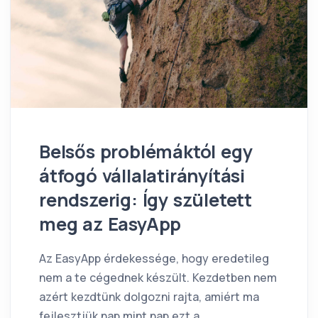
Belsős problémáktól egy
átfogó vállalatirányítási
rendszerig: Így született
meg az EasyApp
Az EasyApp érdekessége, hogy eredetileg
nem a te cégednek készült. Kezdetben nem
azért kezdtünk dolgozni rajta, amiért ma
fejlesztjük nap mint nap ezt a