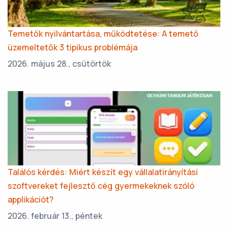
Temetők nyilvántartása, működtetése: A temető
üzemeltetők 3 tipikus problémája
2026. május 28., csütörtök
Találós kérdés: Miért készít egy vállalatirányítási
szoftvereket fejlesztő cég gyermekeknek szóló
applikációt?
2026. február 13., péntek